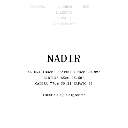
INM
ENSA
ORÍA
MIN
PORTFOLIO
TALENTOS
AGENCIA
INSCRIPCIÓN
NADIR
ALTURA 166cm 5'5"
PECHO 76cm 29.92"
CINTURA 65cm 25.59"
CADERA 77cm 30.31"
ZAPATO 38
DESCARGA
Composite