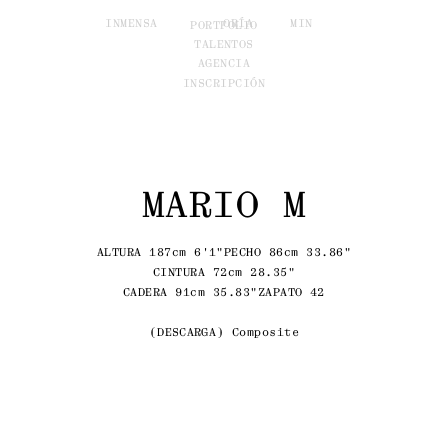
INM
ENSA
ORÍA
MIN
PORTFOLIO
TALENTOS
AGENCIA
INSCRIPCIÓN
MARIO M
ALTURA 187cm 6'1"
PECHO 86cm 33.86"
CINTURA 72cm 28.35"
CADERA 91cm 35.83"
ZAPATO 42
DESCARGA
Composite