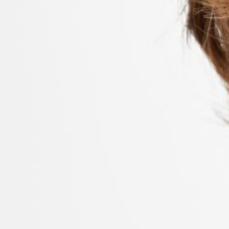
LUIS H
ALTURA 180cm 5'10"
PECHO 87cm 34.25"
CINTURA 74cm 29.13"
CADERA 94cm 37.01"
ZAPATO 42