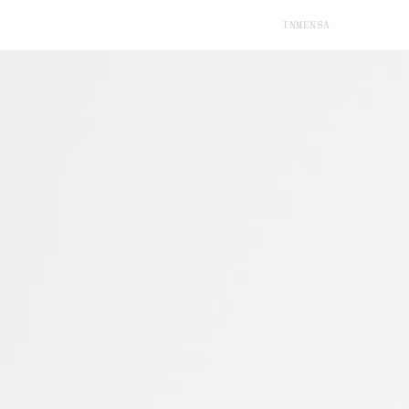
INM
ENSA