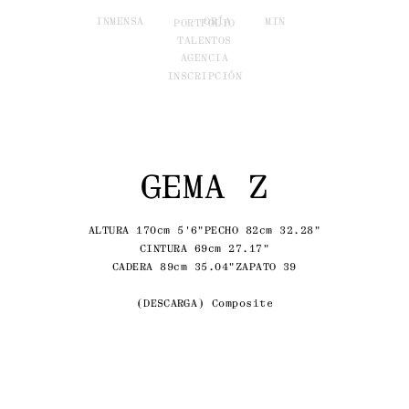
INM
ENSA
ORÍA
MIN
PORTFOLIO
TALENTOS
AGENCIA
INSCRIPCIÓN
GEMA Z
ALTURA 170cm 5'6"
PECHO 82cm 32.28"
CINTURA 69cm 27.17"
CADERA 89cm 35.04"
ZAPATO 39
DESCARGA
Composite